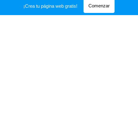
Comenzar
¡Crea tu página web gratis!
”Logre sacar mis exámenes
de ingles con mi profesor
Andrés Muñoz Ascuntar
“